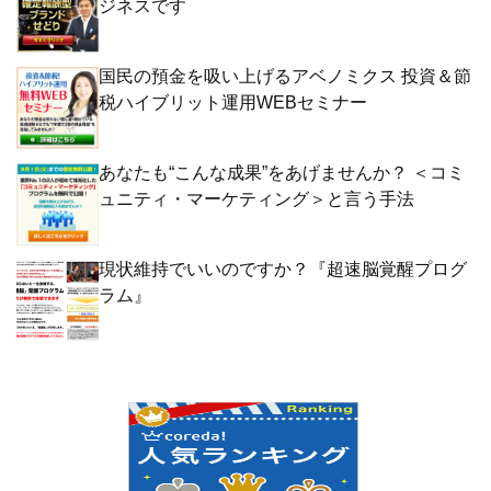
ジネスです
国民の預金を吸い上げるアベノミクス 投資＆節
税ハイブリット運用WEBセミナー
あなたも“こんな成果”をあげませんか？ ＜コミ
ュニティ・マーケティング＞と言う手法
現状維持でいいのですか？『超速脳覚醒プログ
ラム』