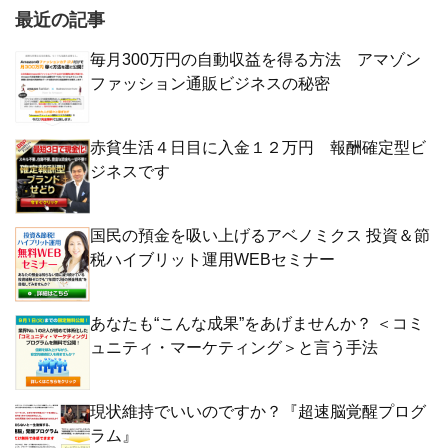
最近の記事
毎月300万円の自動収益を得る方法 アマゾン
ファッション通販ビジネスの秘密
赤貧生活４日目に入金１２万円 報酬確定型ビ
ジネスです
国民の預金を吸い上げるアベノミクス 投資＆節
税ハイブリット運用WEBセミナー
あなたも“こんな成果”をあげませんか？ ＜コミ
ュニティ・マーケティング＞と言う手法
現状維持でいいのですか？『超速脳覚醒プログ
ラム』