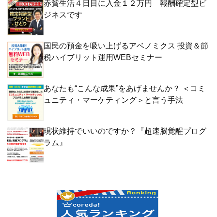
赤貧生活４日目に入金１２万円 報酬確定型ビ
ジネスです
国民の預金を吸い上げるアベノミクス 投資＆節
税ハイブリット運用WEBセミナー
あなたも“こんな成果”をあげませんか？ ＜コミ
ュニティ・マーケティング＞と言う手法
現状維持でいいのですか？『超速脳覚醒プログ
ラム』